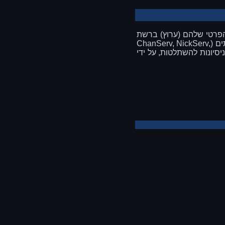
ום הפרטי שלהם (ערוץ) ברשת
ותמיד הרשת הלכה בכיוון של אבטחת האמונה הזאת, על ידי הצעה למשתמשים של הרשת שירותים (ChanServ, NickServ,
ניסיונות להשתלטות, על ידי