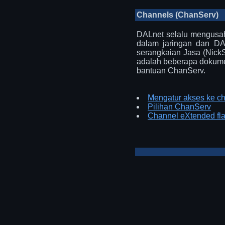
Channels (ChanServ)
DALnet selalu mengusah
dalam jaringan dan DA
serangkaian Jasa (NickS
adalah beberapa dokume
bantuan ChanServ.
Mengatur akses ke c
Pilihan ChanServ
Channel eXtended fl