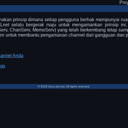
Pro
akan prinsip dimana setiap pengguna berhak mempunyai ruang 
Lnet selalu bergerak maju untuk mengamankan prinsip in
erv, ChanServ, MemoServ) yang telah berkembang tetap sampa
n untuk membantu pengamanan channel dari gangguan dan pe
hannel Anda
ags
© 2026 docs.dal.net. All rights reserved.