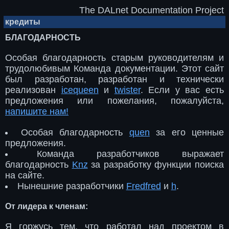
The DALnet Documentation Project
кредиты
БЛАГОДАРНОСТЬ
Особая благодарность старым руководителям и
трудолюбивым Команда документации. Этот сайт
был разработан, разработан и технически
реализован
icequeen
и
twister
. Если у вас есть
предложения или пожелания, пожалуйста,
напишите нам!
Особая благодарность
quen
за его ценные
предложения.
Команда разработчиков выражает
благодарность
Knz
за разработку функции поиска
на сайте.
Нынешние разработчики
Fredfred
и
h
.
От лидера к членам:
Я горжусь тем, что работал над проектом в