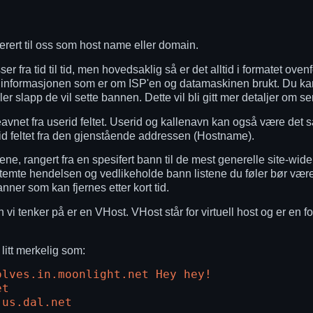
erert til oss som host name eller domain.
er fra tid til tid, men hovedsaklig så er det alltid i formatet ove
v informasjonen som er om ISP'en og datamaskinen brukt. Du kan
 slapp de vil sette bannen. Dette vil bli gitt mer detaljer om s
leavnet fra userid feltet. Userid og kallenavn kan også være det
d feltet fra den gjenstående addressen (Hostname).
ne, rangert fra en spesifert bann til de mest generelle site-wide
mte hendelsen og vedlikeholde bann listene du føler bør være t
nner som kan fjernes etter kort tid.
 vi tenker på er en VHost. VHost står for virtuell host og er en 
litt merkelig som:
olves.in.moonlight.net Hey hey!
et
.us.dal.net