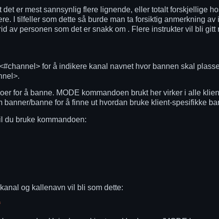
t det er mest sannsynlig flere lignende, eller totalt forskjellige 
re. I tilfeller som dette så burde man ta forsiktig anmerkning av 
d av personen som det er snakk om . Flere instrukter vil bli gitt
<
#channel
> for å indikere kanal navnet hvor bannen skal plasser
nnel
>.
er for å banne. MODE kommandoen brukt her virker i alle klien
 banner/banne for å finne ut hvordan bruke klient-spesifikke 
vil du bruke kommandoen:
anal og kallenavn vil bli som dette:
*