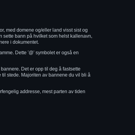
nfor, med domene og/eller land visst sist og
 sette bann på hvilket som helst kallenavn,
enere i dokumentet.
 samme. Dette '@' symbolet er også en
 bannere. Det er opp til deg å fastsette
il stede. Majoriten av bannene du vil bli å
forfengelig addresse, mest parten av tiden