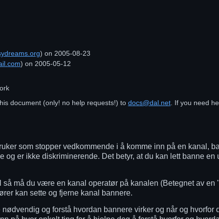
ydreams.org
) on
2005-08-23
il.com
) on
2005-05-12
ork
his document (only! no help requests!) to
docs@dal.net
. If you need h
 bruker som stopper vedkommende i å komme inn på en kanal, ba
ve og er ikke diskriminerende. Det betyr, at du kan lett banne e
l så må du være en kanal operatør på kanalen (Betegnet av en "
rer kan sette og fjerne kanal bannere.
 nødvendig og forstå hvordan bannere virker og når og hvorfor de 