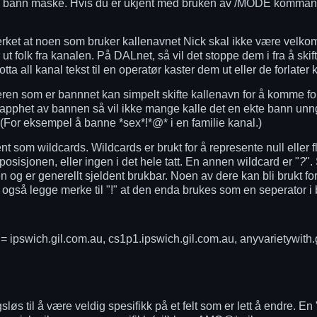
 bann maske. Hvis du er ukjent med bruken av /MODE komman
tverket at noen som bruker kallenavnet Nick skal ikke være vel
r ut folk fra kanalen. På DALnet, så vil det stoppe dem i fra å ski
ta all kanal tekst til en operatør kaster dem ut eller de forlater 
en som er bannnet kan simpelt skifte kallenavn for å komme forb
pphet av bannen så vil ikke mange kalle det en ekte bann unngåe
. (For eksempel å banne *sex*!*@* i en familie kanal.)
t som wildcards. Wildcards er brukt for å represente null eller fl
sisjonen, eller ingen i det hele tatt. En annen wildcard er "
?
".
 og er generellt sjeldent brukbar. Noen av dere kan bli brukt for 
 også legge merke til "!" at den enda brukes som en seperator i
= ipswich.gil.com.au, cs1p1.ipswich.gil.com.au, anyvarietywith.
til å være veldig spesifikk på et felt som er lett å endre. En