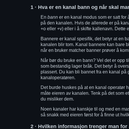
1
· Hva er en kanal bann og når skal ma
En
bann
er en kanal modus som er satt for
på den kanalen. Hvis de allerede er på ka
+o eller +v) eller i å skifte kallenavn. Dette
Bannere er kanal spesifik, det betyr at en b
kanalen blir tom. Kanal bannere kan bare bli
når en bruker matcher banner prøver å komme
Når bør du bruke en bann? Vel det er opp t
som bestandig lager bråk. Det betyr å over
plassert. Du kan bli bannet fra en kanal på 
kanaloperatøren.
Det burde huskes på at en kanal operatør har
måte eieren av kanalen. Tenk på det som et hu
du misliker dem.
Noen kanaler har kanskje til og med en mass
så snakk med eieren først for å finne ut hvil
2
· Hvilken informasjon trenger man for