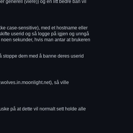
generell (viere)) og en litt bedre ban vil
kke case-sensitive), med et hostname eller
skifte userid og så logge på igjen og unngå
i noen sekunder, hvis man antar at brukeren
e å stoppe dem med å banne deres userid
lves.in.moonlight.net), så ville
ske på at dette vil normalt sett holde alle