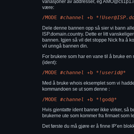
variasjoner av addresser, eg AMO@cs1p1.ipsw
være:
/MODE
#channel
+b
*!User@ISP.d
Dele denne bannen opp så sier vi bann alle 
ISP.domain.country. Dette er litt vanskelig
bannen. Igjen så vil det stoppe Nick fra å
vil unngå bannen din.
For brukere som har en vane til å bruke en
(ident):
/MODE
#channel
+b
*!userid@*
Med å bruke whois eksemplet som vi hadde 
kommandoen se ut som denne :
/MODE
#channel
+b *!god@*
Hvis
gjentatte
ident banner ikke virker, så bu
brukerne ute som kommer fra firmaet som l
Det første du må gjøre er å finne IP'en blo