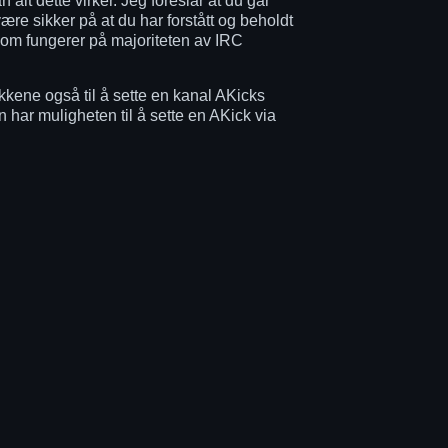
 alt dette virker. Jeg foreslår at du går
re sikker på at du har forstått og beholdt
t som fungerer på majoriteten av IRC
kkene også til å sette en kanal AKicks
har muligheten til å sette en AKick via