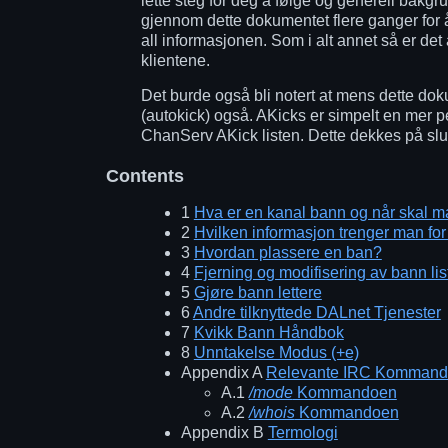
lette steg for deg å følge og generell bakgru
gjennom dette dokumentet flere ganger for å
all informasjonen. Som i alt annet så er det
klientene.
Det burde også bli notert at mens dette dok
(autokick) også. AKicks er simpelt en mer 
ChanServ AKick listen. Dette dekkes på slu
Contents
1
Hva er en kanal bann og når skal 
2
Hvilken informasjon trenger man for
3
Hvordan plassere en ban?
4
Fjerning og modifisering av bann lis
5
Gjøre bann lettere
6
Andre tilknyttede DALnet Tjenester
7
Kvikk Bann Håndbok
8
Unntakelse Modus (+e)
Appendix A
Relevante IRC Kommand
A.1
/mode
Kommandoen
A.2
/whois
Kommandoen
Appendix B
Termologi