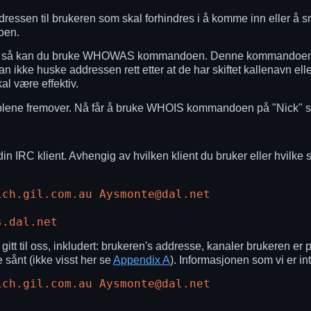
dressen til brukeren som skal forhindres i å komme inn eller å 
oen.
enavn, så kan du bruke WHOWAS kommandoen. Denne kommandoen må
kan ikke huske addressen rett etter at de har skiftet kallenavn ell
 være effektiv.
mplene fremover. Nå får å bruke WHOIS kommandoen på "Nick" så 
 IRC klient. Avhengig av hvilken klient du bruker eller hvilke skr
ich.gil.com.au Aysmonte@dal.net
s.dal.net
tt til oss, inkludert: brukeren's addresse, kanaler brukeren er p
 sånt (ikke visst her se
Appendix A
). Informasjonen som vi er inte
ich.gil.com.au Aysmonte@dal.net