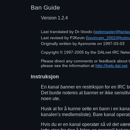
Ban Guide
Version 1.2.4
Last translated by
Dr-Voodo
(
webmaster@fantas
Last revised by
PJKevin
(
kevinram_2002@hotma
Originally written by
Aysmonte
on
1997-03-03
Copyright ©
1997
-
2005
by the DALnet IRC Netw
Please direct any comments or feedback about t
please see the information at
http://help.dal.net
.
Instruksjon
En
kanal bann
er en restriksjon for en IRC
Det burde noteres at banner er ikke sensiti
noen ute.
Husk at for å kunne sette en bann i en kana
kanalen's medlemsliste). Bare kanal operatø
Hvis du er en kanal operatør så vil det være