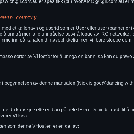
ich.gil.com.au er spesifikk (pil) hvor AMO@*.gil.com.au er mer 
omain.country
med et kallenavn og userid som er User eller user (banner er i
ere å unngå men alle unngåelse betyr å logge av IRC nettverket, 
 komme inn på kanalen din øyeblikkelig men vil bare stoppe dem 
 masse sorter av VHost'er for å unngå en bann, så kan du prøv
i begynnelsen av denne manualen (Nick is god@dancing.with.wo
rde du kanskje sette en ban på hele IP'en. Du vil bli nødt til å hu
everer VHoster.
kken som denne VHost'en er en del av: