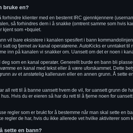
n bruke en?
 å forhindre klienter med en bestemt IRC gjennkjennere (userna
nalen, så forhindres dem i å snakke (omtrent samme som hvis 
 er kjent som +bquiet.
ann vil bare eksistere i kanalen spesifert i bann kommandolinjen.
 satt og fjernet av kanal operatørene. AutoKicks er unntaket til
 inn på kanalen vi snakker om. Uansett om det er noen i kanale
il deg som en kanal operatør. Generellt burde en bann bli plas
svømme en kanal med tekst eller å være uforskammet. Dette betyr
grunn av et anstøtelig kallenavn eller en annen grunn. Å sette e
 all rett til å banne uansett hvem de vil, for uansett grunn de 
s. Hvis du er eieren så har du rett til å fjerne noen for uansett g
e regler som er brukt for å bestemme når man skal sette en ban
ke regler de har, hvis du ikke allerede vet hvilke aktiviterer som
 å sette en bann?