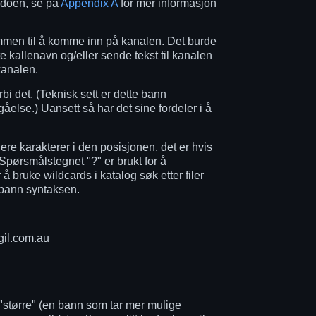
doen, se på
Appendix A
for mer informasjon
kommen til å komme inn på kanalen. Det burde
fte kallenavn og/eller sende tekst til kanalen
kanalen.
i det. (Teknisk sett er dette bann
lse.) Uansett så har det sine fordeler i å
ere karakterer i den posisjonen, det er hvis
 Spørsmålstegnet "?" er brukt for å
å bruke wildcards i katalog søk etter filer
 bann syntaksen.
gil.com.au
 "større" (en bann som tar mer mulige