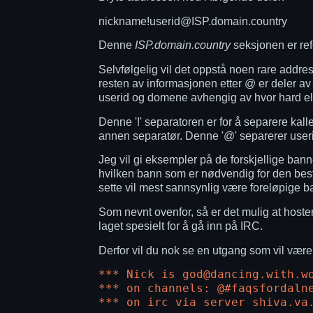
nickname!userid@ISP.domain.country
Denne
ISP.domain.country
seksjonen er ref
Selvfølgelig vil det oppstå noen rare address
resten av informasjonen etter @ er deler a
userid og domene avhengig av hvor hard eller
Denne '!' separatoren er for å separere kal
annen separatør. Denne '@' separerer useri
Jeg vil gi eksempler på de forskjellige banne
hvilken bann som er nødvendig for den beste
sette vil mest sannsynlig være foreløpige ba
Som nevnt ovenfor, så er det mulig at hosten
laget spesielt for å gå inn på IRC.
Derfor vil du nok se en utgang som vil være 
*** Nick is god@dancing.with.w
*** on channels: @#faqsfordaln
*** on irc via server shiva.va