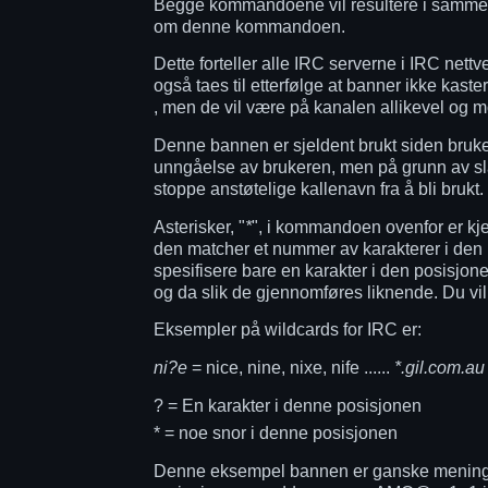
Begge kommandoene vil resultere i samme
om denne kommandoen.
Dette forteller alle IRC serverne i IRC net
også taes til etterfølge at banner ikke kaste
, men de vil være på kanalen allikevel og mot
Denne bannen er sjeldent brukt siden bruker
unngåelse av brukeren, men på grunn av sla
stoppe anstøtelige kallenavn fra å bli brukt
Asterisker, "
*
", i kommandoen ovenfor er kjen
den matcher et nummer av karakterer i den po
spesifisere bare en karakter i den posisjonen
og da slik de gjennomføres liknende. Du vil
Eksempler på wildcards for IRC er:
ni?e
= nice, nine, nixe, nife ......
*.gil.com.au
? = En karakter i denne posisjonen
* = noe snor i denne posisjonen
Denne eksempel bannen er ganske meningsløs 