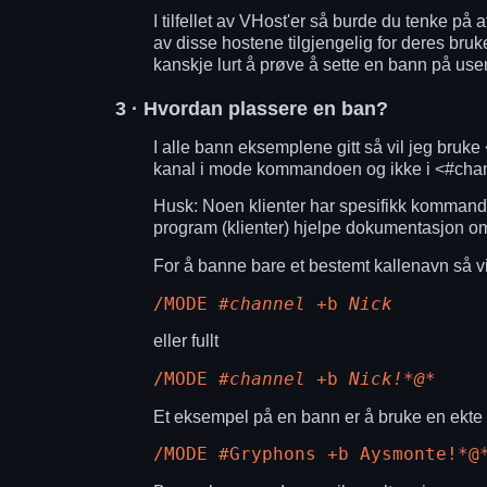
I tilfellet av VHost'er så burde du tenke på a
av disse hostene tilgjengelig for deres bruke
kanskje lurt å prøve å sette en bann på useri
3
· Hvordan plassere en ban?
I alle bann eksemplene gitt så vil jeg bruke 
kanal i mode kommandoen og ikke i <
#cha
Husk: Noen klienter har spesifikk kommando
program (klienter) hjelpe dokumentasjon om
For å banne bare et bestemt kallenavn så 
/MODE
#channel
+b
Nick
eller fullt
/MODE
#channel
+b
Nick!*@*
Et eksempel på en bann er å bruke en ekte k
/MODE #Gryphons +b Aysmonte!*@