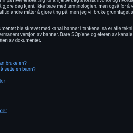
nn på hver enkelt ting for å hjelpe deg å forstå hvorfor og hvordan
 gjøre deg kjent, ikke bare med terminologien, men også for å væ
 alltid andre måter å gjøre ting på, men jeg vil bruke grunnlage
umentet ble skrevet med kanal banner i tankene, så er alle tekni
permanent versjon av banner. Bare SOp'ene og eieren av kanalen 
tten av dokumentet.
man bruke en?
 å sette en bann?
ter
oer