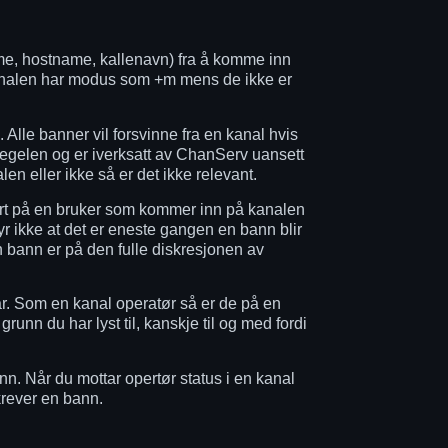
me, hostname, kallenavn) fra å komme inn
kanalen har modus som +m mens de ikke er
 Alle banner vil forsvinne fra en kanal hvis
 regelen og er iverksatt av ChanServ uansett
n eller ikke så er det ikke relevant.
sert på en bruker som kommer inn på kanalen
 ikke at det er eneste gangen en bann blir
n bann er på den fulle diskresjonen av
har. Som en kanal operatør så er de på en
runn du har lyst til, kanskje til og med fordi
n. Når du mottar opertør status i en kanal
 krever en bann.