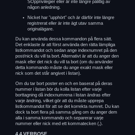
SOpprivilegier eller är inte längre pålitlig av
någon anledning.
Nicket har "upphört" och är därför inte längre
registrerat eller är inte ägt utav samma
originalägare.
Du kan använda dessa kommandon på flera sätt.
Det enklaste är att först använda den rätta lämpliga
listkommandot och sedan ange indexnumret på den
post/nick du vill ta bort. Alternativt är att du anger den
mask eller det nick du vill ta bort (om du använder
detta kommando måste du ange exakt mask eller
nick som det står angivet i listan).
Om du tar bort poster en och en baserat på deras
nummer i listan bör du kolla listan efter varje
borttagning då indexnumrena i listan ändras efter
varje ändring, vilket gör att du måste upprepa
listkommandot för att se det korrekta numret. Du kan
dock ta bort flera på samma gång om du anger dem
alla i samma kommando och separerar varje
nummer eller nick med ett kommatecken (,).
4.4
VERBOSE