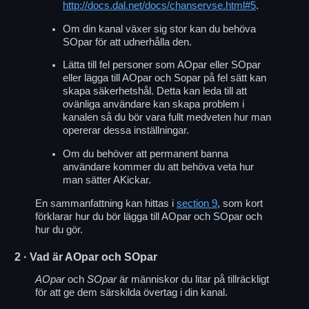
http://docs.dal.net/docs/chanservse.html#5
.
Om din kanal växer sig stor kan du behöva
SOpar för att udnerhålla den.
Lätta till fel personer som AOpar eller SOpar
eller lägga till AOpar och Sopar på fel sätt kan
skapa säkerhetshål. Detta kan leda till att
ovänliga användare kan skapa problem i
kanalen så du bör vara fullt medveten hur man
opererar dessa inställningar.
Om du behöver att permanent banna
användare kommer du att behöva veta hur
man sätter AKickar.
En sammanfattning kan hittas i
section 9
, som kort
förklarar hur du bör lägga till AOpar och SOpar och
hur du gör.
2
· Vad är AOpar och SOpar
AOpar
och
SOpar
är människor du litar på tillräckligt
för att ge dem särskilda övertag i din kanal.