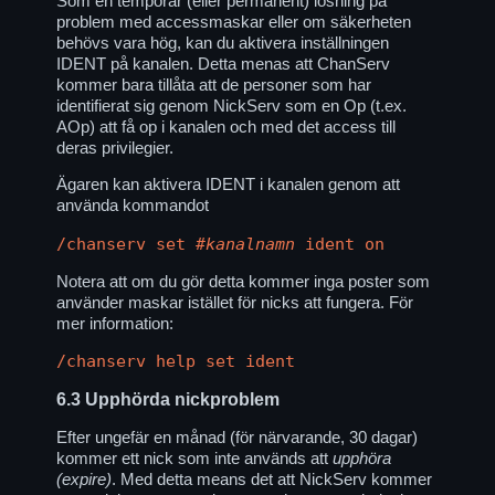
Som en temporär (eller permanent) lösning på
problem med accessmaskar eller om säkerheten
behövs vara hög, kan du aktivera inställningen
IDENT på kanalen. Detta menas att ChanServ
kommer bara tillåta att de personer som har
identifierat sig genom NickServ som en Op (t.ex.
AOp) att få op i kanalen och med det access till
deras privilegier.
Ägaren kan aktivera IDENT i kanalen genom att
använda kommandot
/chanserv set
#kanalnamn
ident on
Notera att om du gör detta kommer inga poster som
använder maskar istället för nicks att fungera. För
mer information:
/chanserv help set ident
6.3
Upphörda nickproblem
Efter ungefär en månad (för närvarande, 30 dagar)
kommer ett nick som inte används att
upphöra
(expire)
. Med detta means det att NickServ kommer