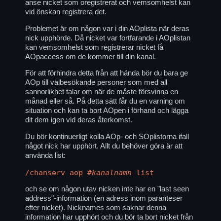
anse nicket som oregistrerat och vemsomhelst kan
vid önskan registrera det.
Problemet är om någon var i din AOplista när deras
nick upphörde. Då nicket var fortfarande i AOplistan
kan vemsomhelst som registrerar nicket få
AOpaccess om de kommer till din kanal.
För att förhindra detta från att hända bör du bara ge
AOp till välbesökande personer som med all
sannorlikhet talar om när de måste försvinna en
månad eller så. På detta sätt får du en varning om
situation och kan ta bort AOpen i förhand och lägga
dit dem igen vid deras återkomst.
Du bör kontinuerligt kolla AOp- och SOplistorna ifall
något nick har upphört. Allt du behöver göra är att
använda list:
/chanserv aop
#kanalnamn
list
och se om någon utav nicken inte har en "last seen
address"-information (en adress inom paranteser
efter nicket). Nicknames som saknar denna
information har upphört och du bör ta bort nicket från