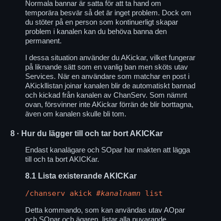
Normala bannar är satta för att ta hand om
temporära besvär så det är inget problem. Dock om
du stöter på en person som kontinuerligt skapar
problem i kanalen kan du behöva banna den
permanent.
I dessa situation använder du AKickar, vilket fungerar
på liknande sätt som en vanlig ban men sköts utav
Services. När en användare som matchar en post i
AKickllistan joinar kanalen blir de automatiskt bannad
och kickad från kanalen av ChanServ. Som nämnt
ovan, försvinner inte AKickar förrän de blir borttagna,
även om kanalen skulle bli tom.
8
· Hur du lägger till och tar bort AKICKar
Endast kanalägare och SOpar har makten att lägga
till och ta bort AKICKar.
8.1
Lista existerande AKICKar
/chanserv akick
#kanalnamn
list
Detta kommando, som kan användas utav AOpar
och SOpar och ägaren, listar alla nuvarande