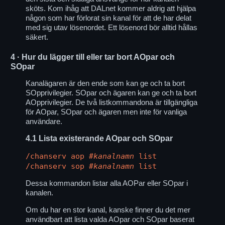
sköts. Kom ihåg att DALnet kommer aldrig att hjälpa
någon som har förlorat sin kanal för att de har delat
med sig utav lösenordet. Ett lösenord bör alltid hållas
säkert.
4
· Hur du lägger till eller tar bort AOpar och
SOpar
Kanalägaren är den ende som kan ge och ta bort
SOpprivilegier. SOpar och ägaren kan ge och ta bort
AOpprivilegier. De två listkommandona är tillgängliga
för AOpar, SOpar och ägaren men inte för vanliga
användare.
4.1
Lista existerande AOpar och SOpar
/chanserv aop
#kanalnamn
list
/chanserv sop
#kanalnamn
list
Dessa kommandon listar alla AOPar eller SOpar i
kanalen.
Om du har en stor kanal, kanske finner du det mer
användbart att lista valda AOpar och SOpar baserat