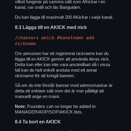
vilket fungerar på samma sätt som AKickar i en
kanal, var snäll och läs Banguiden.
Du kan lägga till maximalt 200 AKickar i varje kanal.
8.3
Lägga till en AKICK med nick
/chanserv akick
#kanalnamn
add
nickname
Om personen har ett registrerat nickname kan du
lägga till en AKICK genom att använda deras nick.
Detta kan eller kan inte vara användbart då i vissa
fall kan de helt enkelt ansluta med ett annat
nickname för att kringå bannen.
Så om du inte förstår bannar med adressmaskar är
detta ett enklare sätt men det är mer pålitligt att
manuellt ange en mask.
Note:
Founders can no longer be added to
MANAGER/AOP/SOP/AKICK lists.
8.4
Ta bort en AKICK