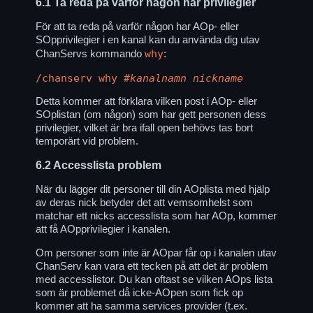
6.1
Ta reda på varför någon har privilegier
För att ta reda på varför någon har AOp- eller
SOpprivilegier i en kanal kan du använda dig utav
why
ChanServs kommando
:
/chanserv why
#kanalnamn
nickname
Detta kommer att förklara vilken post i AOp- eller
SOplistan (om någon) som har gett personen dess
privilegier, vilket är bra ifall open behövs tas bort
temporärt vid problem.
6.2
Accesslista problem
När du lägger dit personer till din AOplista med hjälp
av deras nick betyder det att vemsomhelst som
matchar ett nicks accesslista som har AOp, kommer
att få AOpprivilegier i kanalen.
Om personer som inte är AOpar får op i kanalen utav
ChanServ kan vara ett tecken på att det är problem
med accesslistor. Du kan oftast se vilken AOps lista
som är problemet då icke-AOpen som fick op
kommer att ha samma services provider (t.ex.