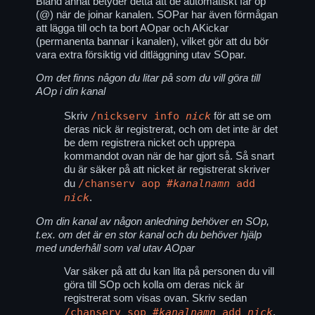
Bland annat betyder detta att de automatiskt får op
(@) när de joinar kanalen. SOPar har även förmågan
att lägga till och ta bort AOpar och AKickar
(permanenta bannar i kanalen), vilket gör att du bör
vara extra försiktig vid ditläggning utav SOpar.
Om det finns någon du litar på som du vill göra till
AOp i din kanal
/nickserv info
nick
Skriv
för att se om
deras nick är registrerat, och om det inte är det
be dem registrera nicket och upprepa
kommandot ovan när de har gjort så. Så snart
du är säker på att nicket är registrerat skriver
/chanserv aop
#kanalnamn
add
du
nick
.
Om din kanal av någon anledning behöver en SOp,
t.ex. om det är en stor kanal och du behöver hjälp
med underhåll som val utav AOpar
Var säker på att du kan lita på personen du vill
göra till SOp och kolla om deras nick är
registrerat som visas ovan. Skriv sedan
/chanserv sop
#kanalnamn
add
nick
.