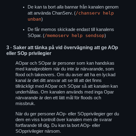
De kan ta bort
alla
bannar från kanalen genom
/chanserv help
att använda ChanServ. (
unban
)
De får memos skickade endast till kanalens
/memoserv help sendsop
SOpar. (
)
3
· Saker att tänka på vid övervägning att ge AOp
eller SOp privilegier
AOpar och SOpar är personer som kan handskas
med kanalproblem när du inte är närvarande, som
flood och takeovers. Om du avser att ha en lyckad
kanal är det ditt ansvar att se till att det finns
tillräckligt med AOpar och SOpar så att kanalen kan
underhållas. Om kanalen används med inga Opar
närvarande är den ett lätt mål för floods och
missbruk.
När du ger personer AOp- eller SOpprivilegier ger du
dem en viss kontroll över kanalen men de svarar
fortfarande till dig. Du kan ta bort AOp- eller
SOpprivilegier närsom.