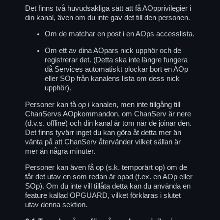
Det finns två huvudsakliga sätt att få AOpprivilegier i
din kanal, även om du inte gav det till den personen.
Om de matchar en post i en AOps accesslista.
Om ett av dina AOpars nick upphör och de
registrerar det. (Detta ska inte längre fungera
då Services automatiskt plockar bort en AOp
eller SOp från kanalens lista om dess nick
upphör).
Personer kan få
op
i kanalen, men inte tillgång till
ChanServs AOpkommandon, om ChanServ är nere
(d.v.s. offline) och din kanal är tom när de joinar den.
Det finns tyvärr inget du kan göra åt detta mer än
vänta på att ChanServ återvänder vilket sällan är
mer än några minuter.
Personer kan även få op (s.k. temporärt op) om de
får det utav en som redan är opad (t.ex. en AOp eller
SOp). Om du inte vill tillåta detta kan du använda en
feature kallad OPGUARD, vilket förklaras i slutet
utav denna sektion.