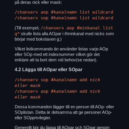
på deras nick eller mask:
/chanserv aop
#kanalnamn
list
wildcard
/chanserv sop
#kanalnamn
list
wildcard
/chanserv aop #minkanal list
(Till exempel,
g*
skulle lista alla AOpar i #minkanal med nicks som
börjar med bokstaven g.)
Vilket listkommando än använder listas varje AOp
eller SOp med ett indexnummer vilket gör det
enklare att ta bort dem vid behov(se nedan).
4.2
Lägga till AOpar eller SOpar
/chanserv sop
#kanalnamn
add
nick
eller mask
/chanserv aop
#kanalnamn
add
nick
eller mask
Dessa kommandon lägger till en person till AOp- eller
SOplistan. Detta är detsamma att ge personer AOp-
eller SOpprivilegier.
Generellt bör du lägga till AOpar och SOpar genom