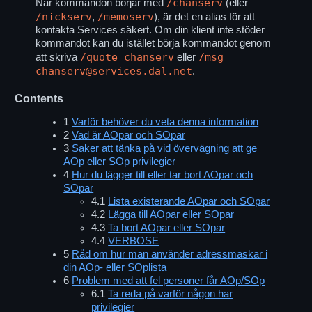
/chanserv
När kommandon börjar med
(eller
/nickserv
/memoserv
,
), är det en alias för att
kontakta Services säkert. Om din klient inte stöder
kommandot kan du istället börja kommandot genom
/quote chanserv
/msg
att skriva
eller
chanserv@services.dal.net
.
Contents
1
Varför behöver du veta denna information
2
Vad är AOpar och SOpar
3
Saker att tänka på vid övervägning att ge
AOp eller SOp privilegier
4
Hur du lägger till eller tar bort AOpar och
SOpar
4.1
Lista existerande AOpar och SOpar
4.2
Lägga till AOpar eller SOpar
4.3
Ta bort AOpar eller SOpar
4.4
VERBOSE
5
Råd om hur man använder adressmaskar i
din AOp- eller SOplista
6
Problem med att fel personer får AOp/SOp
6.1
Ta reda på varför någon har
privilegier