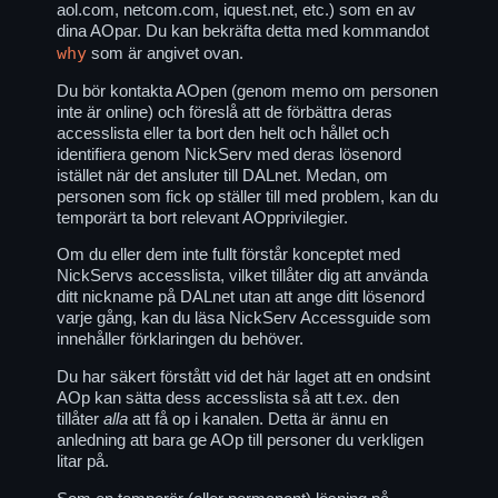
aol.com, netcom.com, iquest.net, etc.) som en av
dina AOpar. Du kan bekräfta detta med kommandot
why
som är angivet ovan.
Du bör kontakta AOpen (genom memo om personen
inte är online) och föreslå att de förbättra deras
accesslista eller ta bort den helt och hållet och
identifiera genom NickServ med deras lösenord
istället när det ansluter till DALnet. Medan, om
personen som fick op ställer till med problem, kan du
temporärt ta bort relevant AOpprivilegier.
Om du eller dem inte fullt förstår konceptet med
NickServs accesslista, vilket tillåter dig att använda
ditt nickname på DALnet utan att ange ditt lösenord
varje gång, kan du läsa NickServ Accessguide som
innehåller förklaringen du behöver.
Du har säkert förstått vid det här laget att en ondsint
AOp kan sätta dess accesslista så att t.ex. den
tillåter
alla
att få op i kanalen. Detta är ännu en
anledning att bara ge AOp till personer du verkligen
litar på.