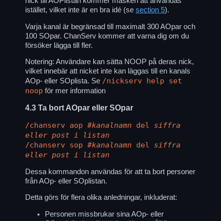
nick till AOPlistan kommer masken att användas
istället, vilket inte är en bra idé (se
section 5
).
Varja kanal är begränsad till maximalt 300 AOpar och
100 SOpar. ChanServ kommer att varna dig om du
försöker lägga till fler.
Notering: Användare kan sätta NOOP på deras nick,
vilket innebär att nicket inte kan läggas till en kanals
/nickserv help set
AOp- eller SOplista. Se
noop
för mer information
4.3
Ta bort AOpar eller SOpar
/chanserv aop
#kanalnamn
del
siffra
eller post i listan
/chanserv sop
#kanalnamn
del
siffra
eller post i listan
Dessa kommandon användas för att ta bort personer
från AOp- eller SOplistan.
Detta görs för flera olika anledningar, inkluderat:
Personen missbrukar sina AOp- eller