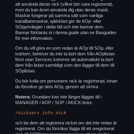
att använda deras nick (vilket bör vara registrerat),
men du kan även använda dig utav deras mask.
Maskar fungerar på samma sätt som vanliga
kanalbanmaskar, självklart ger de AOp- eller
SOpprivilegier i detta fall och inte bannar dem.
Bannar förklaras in i denna guide utan se Banguiden
för mer information.
Om du vill göra en som redan är AOp till SOp, eller
tvärtom, behöver du inte ta bort dem från AOplistan
först utan Services kommer att automatiskt ta bort
dem från listan samtidigt som den lägger till dem till
SOplistan.
Du bör kolla om personens nick är registrerad, innan
du försöker ge dem AOp, genom att skriva
Notera:
Grundare kan inte längre läggas till i
MANAGER / AOP / SOP / AKICK-listor.
/nickserv info
nick
och be dem att registrera nicket om det inte redan är
registrerat. Om du försöker lägga till ett oregistrerat