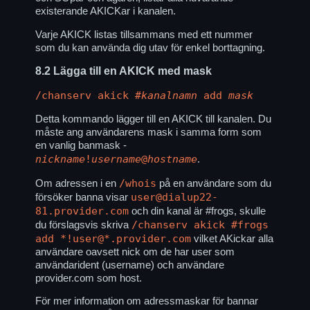
existerande AKICKar i kanalen.
Varje AKICK listas tillsammans med ett nummer
som du kan använda dig utav för enkel borttagning.
8.2
Lägga till en AKICK med mask
/chanserv akick
#kanalnamn
add
mask
Detta kommando lägger till en AKICK till kanalen. Du
måste ang användarens mask i samma form som
en vanlig banmask -
nickname
!
username
@
hostname
.
/whois
Om adressen i en
på en användare som du
user@dialup22-
försöker banna visar
81.provider.com
och din kanal är #frogs, skulle
/chanserv akick #frogs
du förslagsvis skriva
add *!user@*.provider.com
vilket AKickar alla
användare oavsett nick om de har user som
användarident (username) och användare
provider.com som host.
För mer information om adressmaskar för bannar