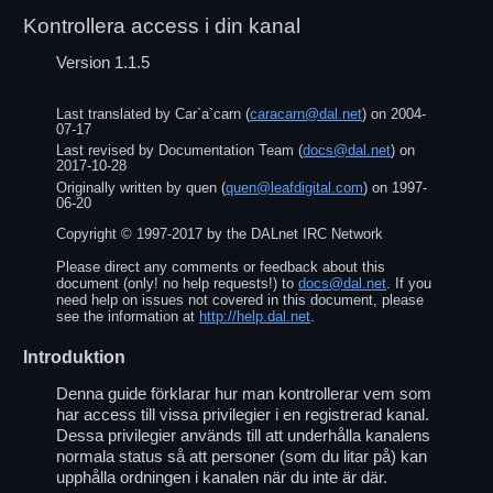
Kontrollera access i din kanal
Version 1.1.5
Last translated by
Car`a`carn
(
caracarn@dal.net
) on
2004-
07-17
Last revised by
Documentation Team
(
docs@dal.net
) on
2017-10-28
Originally written by
quen
(
quen@leafdigital.com
) on
1997-
06-20
Copyright ©
1997
-
2017
by the DALnet IRC Network
Please direct any comments or feedback about this
document (only! no help requests!) to
docs@dal.net
. If you
need help on issues not covered in this document, please
see the information at
http://help.dal.net
.
Introduktion
Denna guide förklarar hur man kontrollerar vem som
har access till vissa privilegier i en registrerad kanal.
Dessa privilegier används till att underhålla kanalens
normala status så att personer (som du litar på) kan
upphålla ordningen i kanalen när du inte är där.