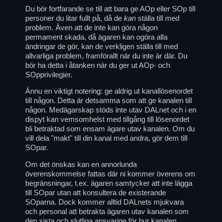
Du bör fortfarande se till att bara ge AOp eller SOp till
personer du litar fullt på, då de
kan
ställa till med
problem. Även att de inte kan göra någon
permament skada, då ägaren kan ogöra alla
ändringar de gör, kan de verkligen ställa till med
allvarliga problem, framförallt när du inte är där. Du
bör ha detta i åtanken när du ger ut AOp- och
SOpprivilegier.
Ännu en viktigt notering: ge aldrig ut kanallösenordet
till någon. Detta är detsamma som att ge kanalen till
någon. Medägarskap stöds inte utav DALnet och i en
dispyt kan vemsomhelst med tillgång till lösenordet
bli betraktad som ensam ägare utav kanalen. Om du
vill dela "makt" till din kanal med andra, gör dem till
SOpar.
Om det önskas kan en annorlunda
överenskommelse fattas där ni kommer överens om
begränsningar, t.ex. ägaren samtycker att inte lägga
till SOpar utan att konsultera de existerande
SOparna. Dock kommer alltid DALnets mjukvara
och personal att betrakta ägaren utav kanalen som
den sista och slutliga ansvarige för hur kanalen