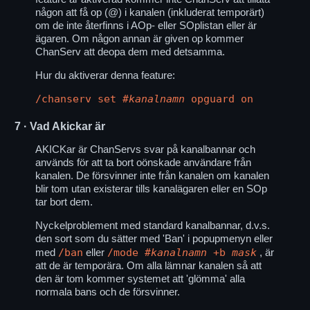
någon att få op (@) i kanalen (inkluderat temporärt)
om de inte återfinns i AOp- eller SOplistan eller är
ägaren. Om någon annan är given op kommer
ChanServ att deopa dem med detsamma.
Hur du aktiverar denna feature:
/chanserv set
#kanalnamn
opguard on
7
· Vad Akickar är
AKICKar är ChanServs svar på kanalbannar och
används för att ta bort oönskade användare från
kanalen. De försvinner inte från kanalen om kanalen
blir tom utan existerar tills kanalägaren eller en SOp
tar bort dem.
Nyckelproblement med standard kanalbannar, d.v.s.
den sort som du sätter med 'Ban' i popupmenyn eller
/ban
/mode
#kanalnamn
+b
mask
med
eller
, är
att de är temporära. Om alla lämnar kanalen så att
den är tom kommer systemet att 'glömma' alla
normala bans och de försvinner.