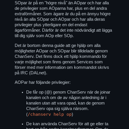
SOpar är på en "högre nivå" än AOpar och har alla
de privilegier som AOparna har, plus en del andra
extraförmåner. Som ägare är du på en ännyu högre
nivå än alla SOpar och AOpar och har alla deras
privilegier plus ytterligare en del endast
ägarförmåner. Därför är det inte nödvändigt att lägga
till dig själv som AOp eller SOp.
Det är bortom denna guide att ge hjälp om alla
möjligheter AOpar och SOpar blir tilldelade genom
ChanServ. Det finns dock ett hjälp kommando för
varje möjlighet som finns genom Services som
förser med mer information om kommandot skrivs
på IRC (DALnet).
AOPar har följande privilegier:
De får op (@) genom ChanServ när de joinar
kanalen och om de av någon anledning är i
kanalen utan att vara opad, kan de genom
ChanServ opa sig själva närsom.
/chanserv help op
(
)
De kan använda ChanServ för att ge eller ta