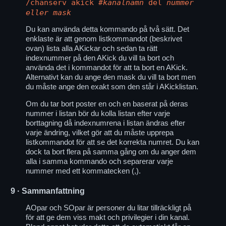
/chanserv akick
#kanalnamn
del
nummer
eller mask
Du kan använda detta kommando på två sätt. Det
enklaste är att genom listkommandot (beskrivet
ovan) lista alla AKickar och sedan ta rätt
indexnummer på den AKick du vill ta bort och
använda det i kommandot för att ta bort en AKick.
Alternativt kan du ange den mask du vill ta bort men
du måste ange den exakt som den står i AKicklistan.
Om du tar bort poster en och en baserat på deras
nummer i listan bör du kolla listan efter varje
borttagning då indexnumrena i listan ändras efter
varje ändring, vilket gör att du måste upprepa
listkommandot för att se det korrekta numret. Du kan
dock ta bort flera på samma gång om du anger dem
alla i samma kommando och separerar varje
nummer med ett kommatecken (,).
9
· Sammanfattning
AOpar och SOpar är personer du litar tillräckligt på
för att ge dem viss makt och privilegier i din kanal.