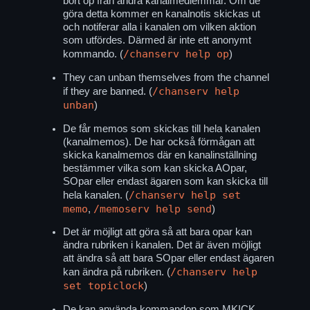
bort op från andra kanalmedlemmar. Om de
göra detta kommer en kanalnotis skickas ut
och notiferar alla i kanalen om vilken aktion
som utfördes. Därmed är inte ett anonymt
/chanserv help op
kommando. (
)
They can unban themselves from the channel
/chanserv help
if they are banned. (
unban
)
De får memos som skickas till hela kanalen
(kanalmemos). De har också förmågan att
skicka kanalmemos där en kanalinställning
bestämmer vilka som kan skicka AOpar,
SOpar eller endast ägaren som kan skicka till
/chanserv help set
hela kanalen. (
memo
/memoserv help send
,
)
Det är möjligt att göra så att bara opar kan
ändra rubriken i kanalen. Det är även möjligt
att ändra så att bara SOpar eller endast ägaren
/chanserv help
kan ändra på rubriken. (
set topiclock
)
De kan använda kommandon som MKICK