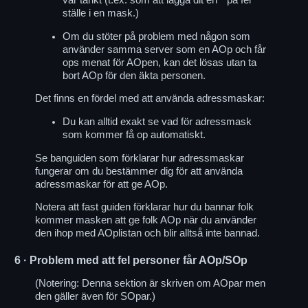
var tänkt (t.ex. som att lägga dit en * på fel
ställe i en mask.)
Om du stöter på problem med någon som
använder samma server som en AOp och får
ops menat för AOpen, kan det lösas utan ta
bort AOp för den äkta personen.
Det finns en fördel med att använda adressmaskar:
Du kan alltid exakt se vad för adressmask
som kommer få op automatiskt.
Se banguiden som förklarar hur adressmaskar
fungerar om du bestämmer dig för att använda
adressmaskar för att ge AOp.
Notera att fast guiden förklarar hur du bannar folk
kommer masken att ge folk AOp när du använder
den ihop med AOplistan och blir alltså inte bannad.
6
· Problem med att fel personer får AOp/SOp
(Notering: Denna sektion är skriven om AOpar men
den gäller även för SOpar.)