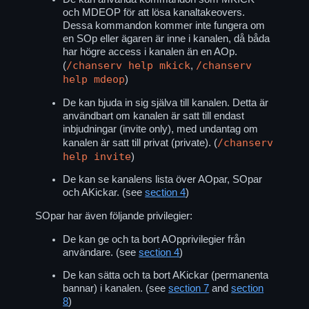
och MDEOP för att lösa kanaltakeovers.
Dessa kommandon kommer inte fungera om
en SOp eller ägaren är inne i kanalen, då båda
har högre access i kanalen än en AOp.
/chanserv help mkick
/chanserv
(
,
help mdeop
)
De kan bjuda in sig själva till kanalen. Detta är
användbart om kanalen är satt till endast
inbjudningar (invite only), med undantag om
/chanserv
kanalen är satt till privat (private). (
help invite
)
De kan se kanalens lista över AOpar, SOpar
och AKickar. (see
section 4
)
SOpar har även följande privilegier:
De kan ge och ta bort AOpprivilegier från
användare. (see
section 4
)
De kan sätta och ta bort AKickar (permanenta
bannar) i kanalen. (see
section 7
and
section
8
)