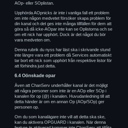
AOp- eller SOplistan.
Upphörda AOpnicks är inte i vanliga fall ett problem
om inte någon medvetet försöker skapa problem för
din kanal och det ges inte många tillfällen för dem att
göra så då icke-AOpar inte kan se Oplistorna och se
om ett nick har upphört. Dock är det något du bör
vara medveten om.
Denna rubrik du nyss har läst ska i skrivande stund
inte längre vara ett problem då Services automatiskt
tar bort ett nick som upphört från respektive listor för
att förhindra just detta.
6.4
Oönskade opar
Även att ChanServ underhåller kanal är det möjligt
att några personer som inte är en AOp eller SOp i
kanalen för op (@) i kanalen. Huvudanledning till att
detta händer är om en annan Op (AOp/SOp) ger
personen op.
Om du som kanalägare inte vill att detta ska ske,
kan du aktivera OPGUARD i kanalen. När denna
feature är aktiverad kommer inte ChanServ att tillåta