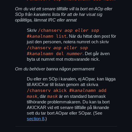
Om du vid ett senare tillfälle vill ta bort en AOp eller
SOp från kanalens lista för att de har visat sig
opålitliga, lämnat IRC eller annat
/chanserv
aop eller sop
Skriv
#kanalnamn
list
. När du hittat den post för
just den personen, notera numret och skriv
/chanserv
aop eller sop
#kanalnamn
del
nummer
. Det går även
byta ut numret mot motsvarande nick.
Om du behöver banna någon permament
Du eller en SOp i kanalen, ej AOpar, kan lägga
till AKICKar till listan genom att skriva
/chanserv akick
#kanalnamn
add
mask
mask
, där
är en standard banmask
tillhörande problemmakaren. Du kan ta bort
AKICKAR vid ett senare tillfälle på liknande
sett du tar bort AOpar eller SOpar. (See
section 8
.)