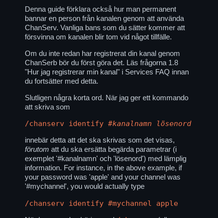
Denna guide förklara också hur man permanent
bannar en person från kanalen genom att använda
ChanServ. Vanliga bans som du sätter kommer att
försvinna om kanalen blir tom vid något tillfälle.
Om du inte redan har registrerat din kanal genom
ChanSerb bör du först göra det. Läs frågorna 1.8
"Hur jag registrerar min kanal" i Services FAQ innan
du fortsätter med detta.
Slutligen några korta ord. När jag ger ett kommando
att skriva som
/chanserv identify
#kanalnamn
lösenord
innebär detta att det ska skrivas som det visas,
förutom
att du ska ersätta begärda parametrar (i
exemplet '#kanalnamn' och 'lösenord') med lämplig
information. For instance, in the above example, if
your password was 'apple' and your channel was
'#mychannel', you would actually type
/chanserv identify #mychannel apple