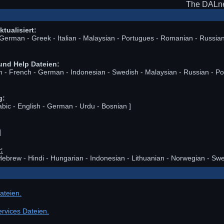
The DALne
tualisiert:
- German - Greek - Italian - Malaysian - Portugues - Romanian - Russia
und Help Dateien:
ish - French - German - Indonesian - Swedish - Malaysian - Russian - P
g:
bic - English - German - Urdu - Bosnian ]
]
:
 Hebrew - Hindi - Hungarian - Indonesian - Lithuanian - Norwegian - Sw
ateien.
ervices Dateien.