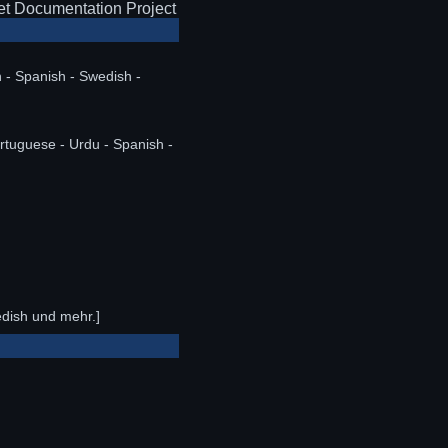
t Documentation Project
n - Spanish - Swedish -
ortuguese - Urdu - Spanish -
edish und mehr.]