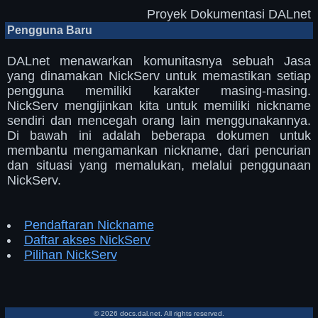
Proyek Dokumentasi DALnet
Pengguna Baru
DALnet menawarkan komunitasnya sebuah Jasa
yang dinamakan NickServ untuk memastikan setiap
pengguna memiliki karakter masing-masing.
NickServ mengijinkan kita untuk memiliki nickname
sendiri dan mencegah orang lain menggunakannya.
Di bawah ini adalah beberapa dokumen untuk
membantu mengamankan nickname, dari pencurian
dan situasi yang memalukan, melalui penggunaan
NickServ.
Pendaftaran Nickname
Daftar akses NickServ
Pilihan NickServ
© 2026 docs.dal.net. All rights reserved.