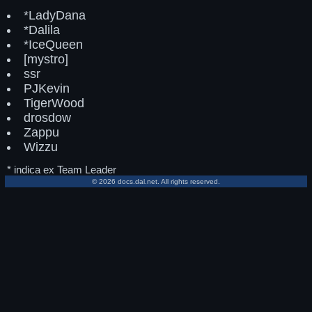
*LadyDana
*Dalila
*IceQueen
[mystro]
ssr
PJKevin
TigerWood
drosdow
Zappu
Wizzu
* indica ex Team Leader
© 2026 docs.dal.net. All rights reserved.