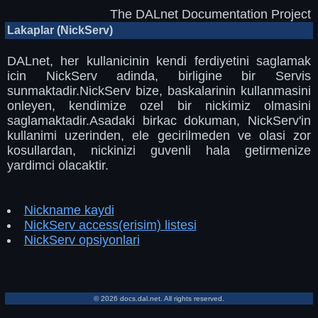
The DALnet Documentation Project
Lakaplar (NickServ)
DALnet, her kullanicinin kendi ferdiyetini saglamak
icin NickServ adinda, birligine bir Servis
sunmaktadir.NickServ bize, baskalarinin kullanmasini
onleyen, kendimize ozel bir nickimiz olmasini
saglamaktadir.Asadaki birkac dokuman, NickServ'in
kullanimi uzerinden, ele gecirilmeden ve olasi zor
kosullardan, nickinizi guvenli hala getirmenize
yardimci olacaktir.
Nickname kaydi
NickServ access(erisim) listesi
NickServ opsiyonlari
© 2026 docs.dal.net. All rights reserved.