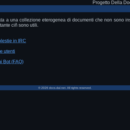
Progetto Della D
a a una collezione eterogenea di documenti che non sono inser
nte ciň sono utili.
lestie in IRC
e utenti
i Bot (FAQ)
© 2026 docs.dal.net. All rights reserved.