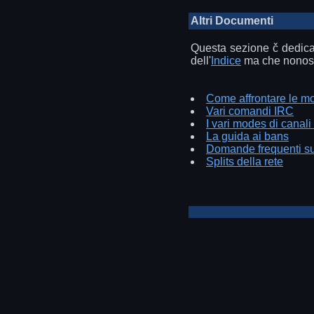
Altri Documenti
Questa sezione č dedicat
dell'
Indice
ma che nonosta
Come affrontare le mo
Vari comandi IRC
I vari modes di canali 
La guida ai bans
Domande frequenti su
Splits della rete